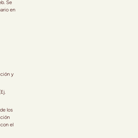
eb. Se
uario en
ción y
Ej.
de los
ación
 con el