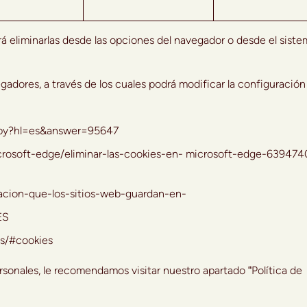
á eliminarlas desde las opciones del navegador o desde el siste
adores, a través de los cuales podrá modificar la configuración
r.py?hl=es&answer=95647
icrosoft-edge/eliminar-las-cookies-en- microsoft-edge-639474
rmacion-que-los-sitios-web-guardan-en-
ES
es/#cookies
sonales, le recomendamos visitar nuestro apartado “Política de