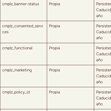
cmplz_banner-status
Propia
Persiste
Caducid
año
cmplz_consented_servi
Propia
Persiste
ces
Caducid
año
cmplz_functional
Propia
Persiste
Caducid
año
cmplz_marketing
Propia
Persiste
Caducid
año
cmplz_policy_id
Propia
Persiste
Caducid
año