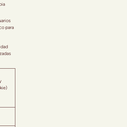
pia
arios
co para
idad
izadas
y
kie)