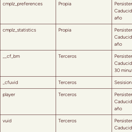
cmplz_preferences
Propia
Persiste
Caducid
año
cmplz_statistics
Propia
Persiste
Caducid
año
__cf_bm
Terceros
Persiste
Caducid
30 minu
_cfuvid
Terceros
Sesision
player
Terceros
Persiste
Caducid
año
vuid
Terceros
Persiste
Caducid