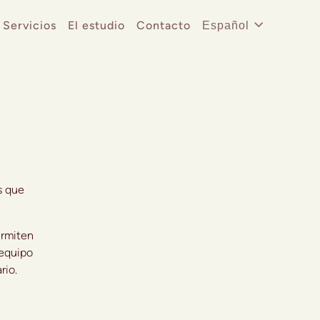
Servicios
El estudio
Contacto
Español
English
s que
ermiten
 equipo
rio.