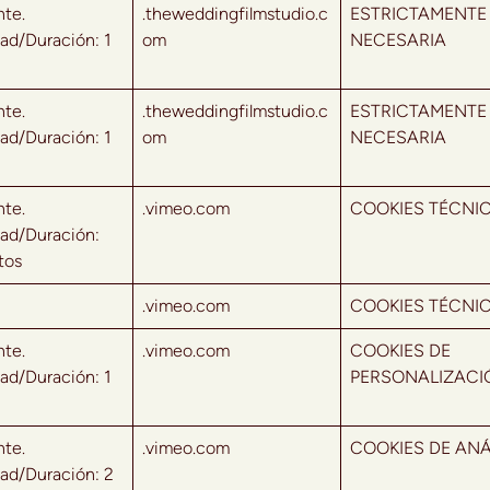
nte.
.theweddingfilmstudio.c
ESTRICTAMENTE
ad/Duración: 1
om
NECESARIA
nte.
.theweddingfilmstudio.c
ESTRICTAMENTE
ad/Duración: 1
om
NECESARIA
nte.
.vimeo.com
COOKIES TÉCNI
ad/Duración:
tos
.vimeo.com
COOKIES TÉCNI
nte.
.vimeo.com
COOKIES DE
ad/Duración: 1
PERSONALIZACI
nte.
.vimeo.com
COOKIES DE ANÁ
ad/Duración: 2