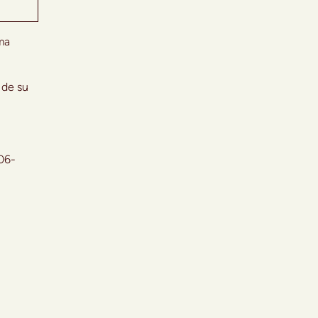
ma
 de su
06-